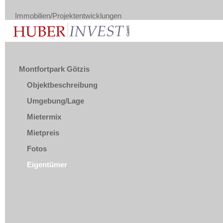
Immobilien/Projektentwicklungen
Montfortpark Götzis
Objektbeschreibung
Umgebung/Lage
Mietermix
Mietpreis
Fotos
Eigentümer