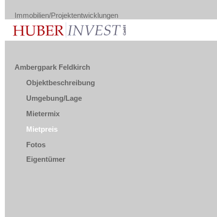
Immobilien/Projektentwicklungen
Ambergpark Feldkirch
Objektbeschreibung
Umgebung/Lage
Mietermix
Mietpreis
Fotos
Eigentümer